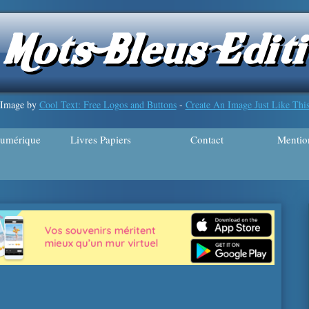
Image by
Cool Text: Free Logos and Buttons
-
Create An Image Just Like Thi
numérique
numérique
Livres Papiers
Livres Papiers
Contact
Contact
Mention
Mention