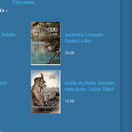
Votre panier
és :
 Ralphie,
Jacquou le Croquant,
Eugène Le Roy
20,00
lérie
La fille du Diable, deuxième
porte droite, Valérie Vilatel
19,00