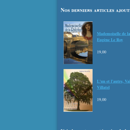
Nos derniers articles ajout
Mademoiselle de la
Eugène Le Roy
19,00
L'un et l'autre, Va
Villatel
19,00